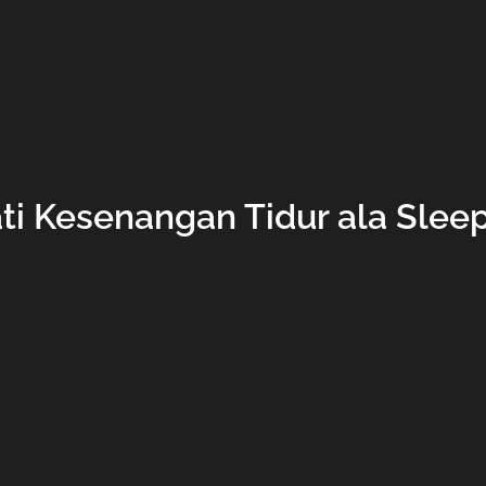
i Kesenangan Tidur ala Slee