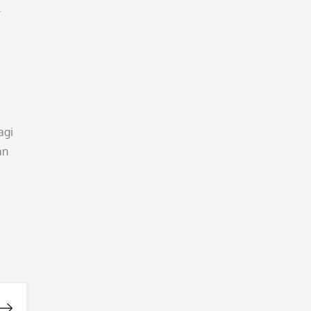
.
agi
an