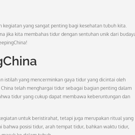
 kegiatan yang sangat penting bagi kesehatan tubuh kita.
 jika kita membahas tidur dengan sentuhan unik dari buday
leepingChina!
gChina
 istilah yang mencerminkan gaya tidur yang dicintai oleh
China telah menghargai tidur sebagai bagian penting dalam
ahwa tidur yang cukup dapat membawa keberuntungan dan
giatan untuk beristirahat, tetapi juga merupakan ritual yang
bahwa posisi tidur, arah tempat tidur, bahkan waktu tidur,