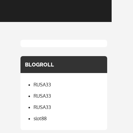
BLOGROLL
RUSA33
RUSA33
RUSA33
slot88