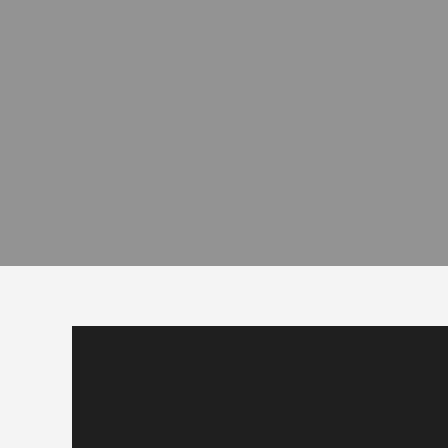
Skip
to
content