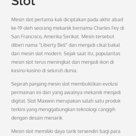
Slot
Mesin slot pertama kali diciptakan pada akhir abad
ke-19 oleh seorang mekanik bernama Charles Fey di
San Francisco, Amerika Serikat. Mesin tersebut
diberi nama “Liberty Bell” dan menjadi cikal bakal
dari mesin slot modern. Sejak saat itu, popularitas
mesin slot terus meningkat dan menjadi ikon di
kasino-kasino di seluruh dunia.
Sejarah panjang mesin slot membuktikan evolusi
permainan ini dari yang awalnya mekanik menjadi
digital. Slot Maxwin merupakan salah satu produk
terkini yang menggabungkan teknologi canggih
dengan desain menarik.
Mesin slot memiliki daya tarik tersendiri bagi para