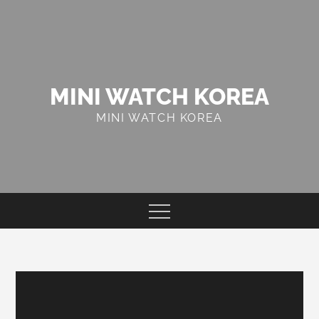
Skip
to
content
MINI WATCH KOREA
MINI WATCH KOREA