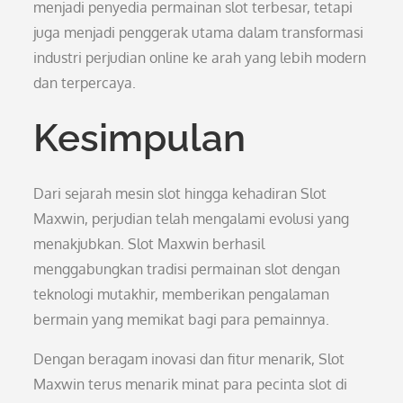
menjadi penyedia permainan slot terbesar, tetapi
juga menjadi penggerak utama dalam transformasi
industri perjudian online ke arah yang lebih modern
dan terpercaya.
Kesimpulan
Dari sejarah mesin slot hingga kehadiran Slot
Maxwin, perjudian telah mengalami evolusi yang
menakjubkan. Slot Maxwin berhasil
menggabungkan tradisi permainan slot dengan
teknologi mutakhir, memberikan pengalaman
bermain yang memikat bagi para pemainnya.
Dengan beragam inovasi dan fitur menarik, Slot
Maxwin terus menarik minat para pecinta slot di