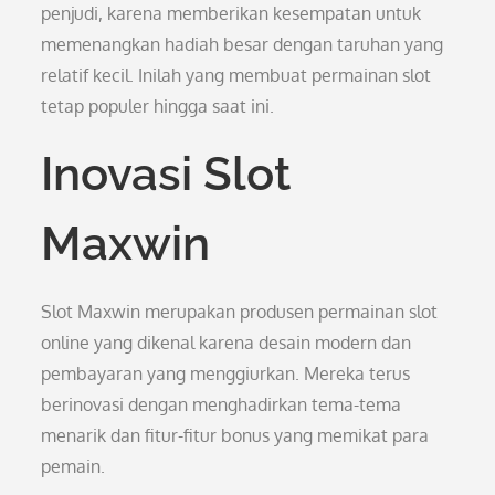
penjudi, karena memberikan kesempatan untuk
memenangkan hadiah besar dengan taruhan yang
relatif kecil. Inilah yang membuat permainan slot
tetap populer hingga saat ini.
Inovasi Slot
Maxwin
Slot Maxwin merupakan produsen permainan slot
online yang dikenal karena desain modern dan
pembayaran yang menggiurkan. Mereka terus
berinovasi dengan menghadirkan tema-tema
menarik dan fitur-fitur bonus yang memikat para
pemain.