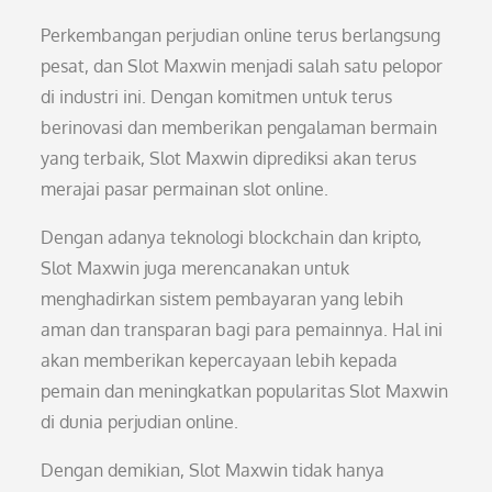
Perkembangan perjudian online terus berlangsung
pesat, dan Slot Maxwin menjadi salah satu pelopor
di industri ini. Dengan komitmen untuk terus
berinovasi dan memberikan pengalaman bermain
yang terbaik, Slot Maxwin diprediksi akan terus
merajai pasar permainan slot online.
Dengan adanya teknologi blockchain dan kripto,
Slot Maxwin juga merencanakan untuk
menghadirkan sistem pembayaran yang lebih
aman dan transparan bagi para pemainnya. Hal ini
akan memberikan kepercayaan lebih kepada
pemain dan meningkatkan popularitas Slot Maxwin
di dunia perjudian online.
Dengan demikian, Slot Maxwin tidak hanya