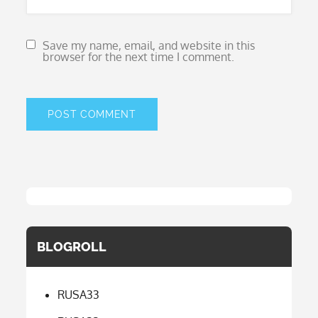
Save my name, email, and website in this
browser for the next time I comment.
BLOGROLL
RUSA33