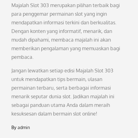
Majalah Slot 303 merupakan pilihan terbaik bagi
para penggemar permainan slot yang ingin
mendapatkan informasi terkini dan berkualitas.
Dengan konten yang informatif, menarik, dan
mudah dipahami, membaca majalah ini akan
memberikan pengalaman yang memuaskan bagi
pembaca.
Jangan lewatkan setiap edisi Majalah Slot 303
untuk mendapatkan tips bermain, ulasan
permainan terbaru, serta berbagai informasi
menarik seputar dunia slot. Jadikan majalah ini
sebagai panduan utama Anda dalam meraih
kesuksesan dalam bermain slot online!
By
admin