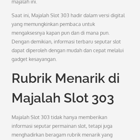
majalah ini.
Saat ini, Majalah Slot 303 hadir dalam versi digital
yang memungkinkan pembaca untuk
mengaksesnya kapan pun dan di mana pun.
Dengan demikian, informasi terbaru seputar slot
dapat diperoleh dengan mudah dan cepat melalui
gadget kesayangan.
Rubrik Menarik di
Majalah Slot 303
Majalah Slot 303 tidak hanya memberikan
informasi seputar permainan slot, tetapi juga
menghadirkan beragam rubrik menarik yang