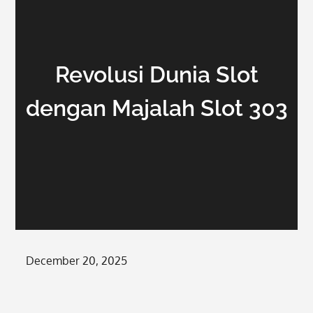
Revolusi Dunia Slot
dengan Majalah Slot 303
Posted
December 20, 2025
on