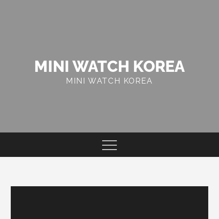
Skip
to
content
MINI WATCH KOREA
MINI WATCH KOREA