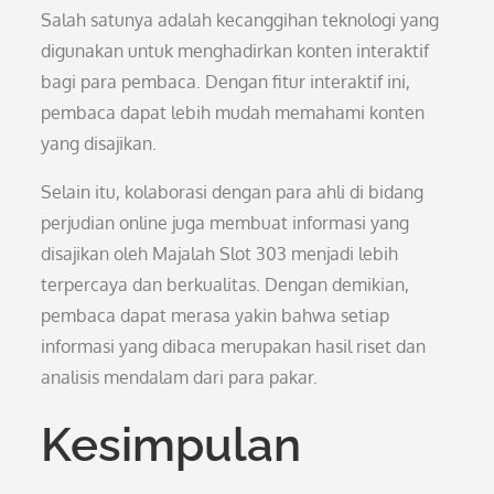
Salah satunya adalah kecanggihan teknologi yang
digunakan untuk menghadirkan konten interaktif
bagi para pembaca. Dengan fitur interaktif ini,
pembaca dapat lebih mudah memahami konten
yang disajikan.
Selain itu, kolaborasi dengan para ahli di bidang
perjudian online juga membuat informasi yang
disajikan oleh Majalah Slot 303 menjadi lebih
terpercaya dan berkualitas. Dengan demikian,
pembaca dapat merasa yakin bahwa setiap
informasi yang dibaca merupakan hasil riset dan
analisis mendalam dari para pakar.
Kesimpulan