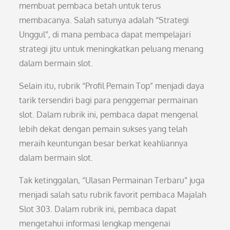
membuat pembaca betah untuk terus
membacanya. Salah satunya adalah “Strategi
Unggul”, di mana pembaca dapat mempelajari
strategi jitu untuk meningkatkan peluang menang
dalam bermain slot.
Selain itu, rubrik “Profil Pemain Top” menjadi daya
tarik tersendiri bagi para penggemar permainan
slot. Dalam rubrik ini, pembaca dapat mengenal
lebih dekat dengan pemain sukses yang telah
meraih keuntungan besar berkat keahliannya
dalam bermain slot.
Tak ketinggalan, “Ulasan Permainan Terbaru” juga
menjadi salah satu rubrik favorit pembaca Majalah
Slot 303. Dalam rubrik ini, pembaca dapat
mengetahui informasi lengkap mengenai