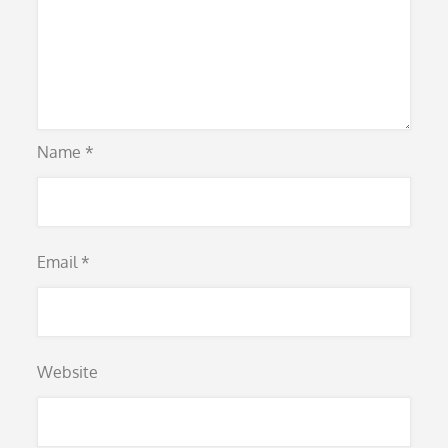
Name
*
Email
*
Website