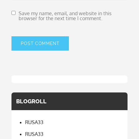
Save my name, email, and website in this
browser for the next time I comment.
BLOGROLL
RUSA33
RUSA33