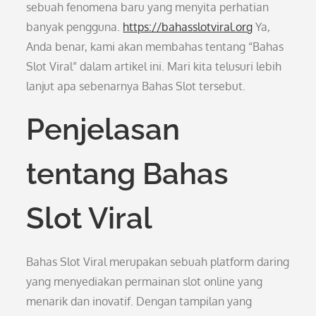
sebuah fenomena baru yang menyita perhatian
banyak pengguna.
https://bahasslotviral.org
Ya,
Anda benar, kami akan membahas tentang “Bahas
Slot Viral” dalam artikel ini. Mari kita telusuri lebih
lanjut apa sebenarnya Bahas Slot tersebut.
Penjelasan
tentang Bahas
Slot Viral
Bahas Slot Viral merupakan sebuah platform daring
yang menyediakan permainan slot online yang
menarik dan inovatif. Dengan tampilan yang