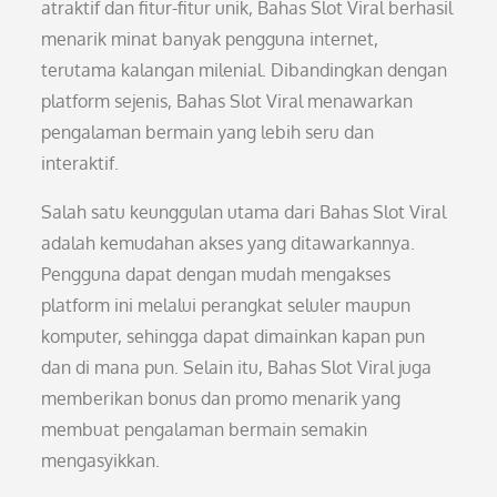
atraktif dan fitur-fitur unik, Bahas Slot Viral berhasil
menarik minat banyak pengguna internet,
terutama kalangan milenial. Dibandingkan dengan
platform sejenis, Bahas Slot Viral menawarkan
pengalaman bermain yang lebih seru dan
interaktif.
Salah satu keunggulan utama dari Bahas Slot Viral
adalah kemudahan akses yang ditawarkannya.
Pengguna dapat dengan mudah mengakses
platform ini melalui perangkat seluler maupun
komputer, sehingga dapat dimainkan kapan pun
dan di mana pun. Selain itu, Bahas Slot Viral juga
memberikan bonus dan promo menarik yang
membuat pengalaman bermain semakin
mengasyikkan.