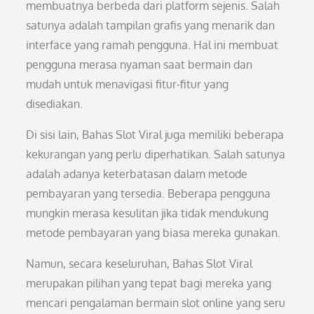
membuatnya berbeda dari platform sejenis. Salah
satunya adalah tampilan grafis yang menarik dan
interface yang ramah pengguna. Hal ini membuat
pengguna merasa nyaman saat bermain dan
mudah untuk menavigasi fitur-fitur yang
disediakan.
Di sisi lain, Bahas Slot Viral juga memiliki beberapa
kekurangan yang perlu diperhatikan. Salah satunya
adalah adanya keterbatasan dalam metode
pembayaran yang tersedia. Beberapa pengguna
mungkin merasa kesulitan jika tidak mendukung
metode pembayaran yang biasa mereka gunakan.
Namun, secara keseluruhan, Bahas Slot Viral
merupakan pilihan yang tepat bagi mereka yang
mencari pengalaman bermain slot online yang seru