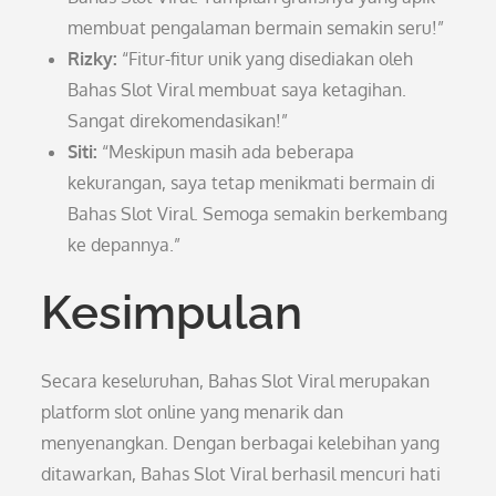
membuat pengalaman bermain semakin seru!”
Rizky:
“Fitur-fitur unik yang disediakan oleh
Bahas Slot Viral membuat saya ketagihan.
Sangat direkomendasikan!”
Siti:
“Meskipun masih ada beberapa
kekurangan, saya tetap menikmati bermain di
Bahas Slot Viral. Semoga semakin berkembang
ke depannya.”
Kesimpulan
Secara keseluruhan, Bahas Slot Viral merupakan
platform slot online yang menarik dan
menyenangkan. Dengan berbagai kelebihan yang
ditawarkan, Bahas Slot Viral berhasil mencuri hati