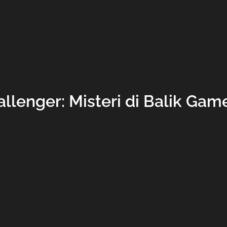
llenger: Misteri di Balik Gam