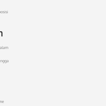
osisi
n
dalam
ingga
ame