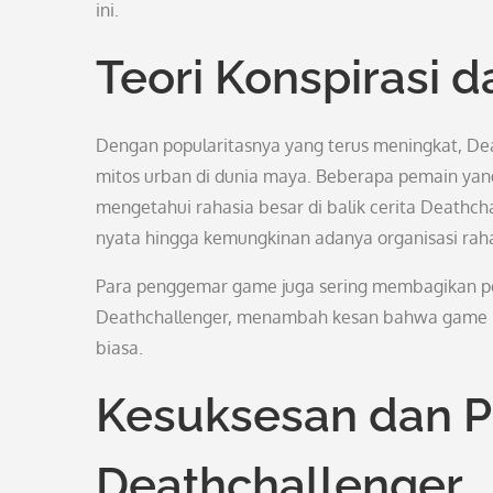
ini.
Teori Konspirasi 
Dengan popularitasnya yang terus meningkat, Dea
mitos urban di dunia maya. Beberapa pemain yan
mengetahui rahasia besar di balik cerita Deathc
nyata hingga kemungkinan adanya organisasi rah
Para penggemar game juga sering membagikan pe
Deathchallenger, menambah kesan bahwa game in
biasa.
Kesuksesan dan 
Deathchallenger