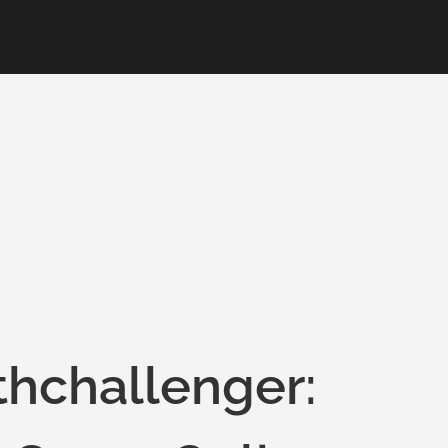
thchallenger: