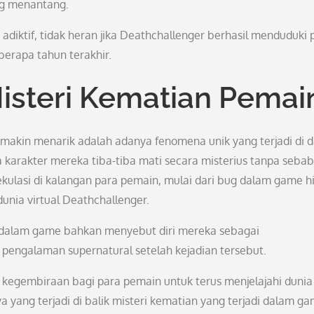
ng menantang.
iktif, tidak heran jika Deathchallenger berhasil menduduki p
erapa tahun terakhir.
isteri Kematian Pemai
makin menarik adalah adanya fenomena unik yang terjadi di 
karakter mereka tiba-tiba mati secara misterius tanpa sebab
ekulasi di kalangan para pemain, mulai dari bug dalam game h
nia virtual Deathchallenger.
 dalam game bahkan menyebut diri mereka sebagai
 pengalaman supernatural setelah kejadian tersebut.
kegembiraan bagi para pemain untuk terus menjelajahi dunia
yang terjadi di balik misteri kematian yang terjadi dalam g