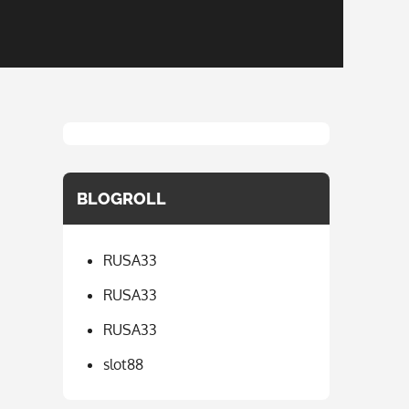
BLOGROLL
RUSA33
RUSA33
RUSA33
slot88