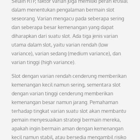
Selain RTP, faktor varian juga memiliki peran krusial
dalam menentukan pengalaman bermain slot
seseorang. Varian mengacu pada seberapa sering
dan seberapa besar kemenangan yang dapat
diharapkan dari suatu slot. Ada tiga jenis varian
utama dalam slot, yaitu varian rendah (low
variance), varian sedang (medium variance), dan
varian tinggi (high variance).
Slot dengan varian rendah cenderung memberikan
kemenangan kecil namun sering, sementara slot
dengan varian tinggi cenderung memberikan
kemenangan besar namun jarang. Pemahaman
terhadap tingkat varian suatu slot akan membantu
pemain menyesuaikan strategi bermain mereka,
apakah ingin bermain aman dengan kemenangan
kecil namun stabil, atau bersedia mengambil risiko