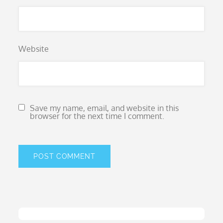
Website
Save my name, email, and website in this
browser for the next time I comment.