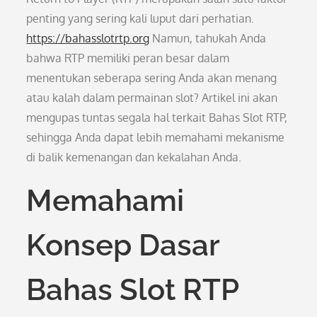
penting yang sering kali luput dari perhatian.
https://bahasslotrtp.org
Namun, tahukah Anda
bahwa RTP memiliki peran besar dalam
menentukan seberapa sering Anda akan menang
atau kalah dalam permainan slot? Artikel ini akan
mengupas tuntas segala hal terkait Bahas Slot RTP,
sehingga Anda dapat lebih memahami mekanisme
di balik kemenangan dan kekalahan Anda.
Memahami
Konsep Dasar
Bahas Slot RTP