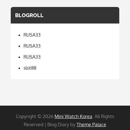
BLOGROLL
RUSA33
RUSA33
RUSA33
slot88
Copyright © 2026
Mini Watch Korea
. All Rights
Reserved | Blog Diary by
Theme Palace