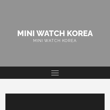
Skip
to
content
MINI WATCH KOREA
MINI WATCH KOREA