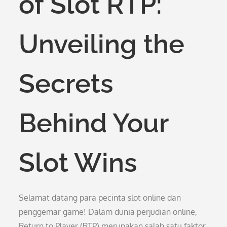
of Slot RTP:
Unveiling the
Secrets
Behind Your
Slot Wins
Selamat datang para pecinta slot online dan
penggemar game! Dalam dunia perjudian online,
Return to Player (RTP) merupakan salah satu faktor