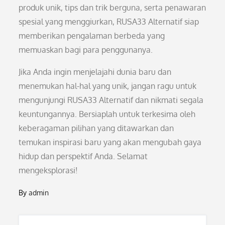
produk unik, tips dan trik berguna, serta penawaran
spesial yang menggiurkan, RUSA33 Alternatif siap
memberikan pengalaman berbeda yang
memuaskan bagi para penggunanya.
Jika Anda ingin menjelajahi dunia baru dan
menemukan hal-hal yang unik, jangan ragu untuk
mengunjungi RUSA33 Alternatif dan nikmati segala
keuntungannya. Bersiaplah untuk terkesima oleh
keberagaman pilihan yang ditawarkan dan
temukan inspirasi baru yang akan mengubah gaya
hidup dan perspektif Anda. Selamat
mengeksplorasi!
By
admin