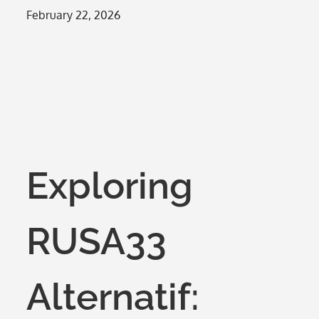
Posted
February 22, 2026
on
Exploring
RUSA33
Alternatif: