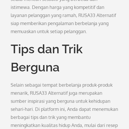
istimewa. Dengan harga yang kompetitif dan
layanan pelanggan yang ramah, RUSA33 Alternatif
siap memberikan pengalaman berbelanja yang
memuaskan untuk setiap pelanggan.
Tips dan Trik
Berguna
Selain sebagai tempat berbelanja produk-produk
menarik, RUSA33 Alternatif juga merupakan
sumber inspirasi yang berguna untuk kehidupan
sehari-hari. Di platform ini, Anda dapat menemukan
berbagai tips dan trik yang membantu
meningkatkan kualitas hidup Anda, mulai dari resep