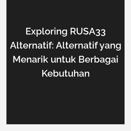
Exploring RUSA33
Alternatif: Alternatif yang
Menarik untuk Berbagai
Kebutuhan