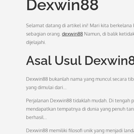
Dexwin88
Selamat datang di artikel ini! Mari kita berkela
sebagian orang.
dexwin88
Namun, di balik ketida
dijelajahi.
Asal Usul Dexwin
Dexwin88 bukanlah nama yang muncul secara tiba-
yang dimulai dari…
Perjalanan Dexwin88 tidaklah mudah. Di tengah p
mendapatkan tempatnya di dunia yang penuh tant
berhasil…
Dexwin88 memiliki filosofi unik yang menjadi land