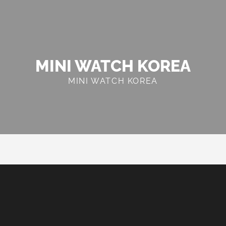
MINI WATCH KOREA
MINI WATCH KOREA