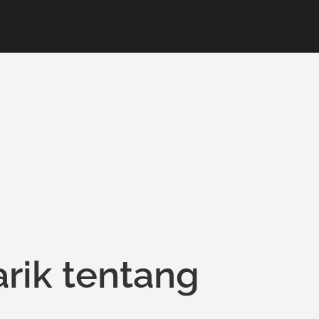
rik tentang