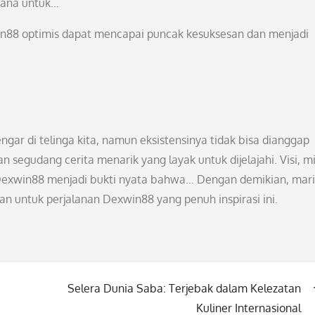
cana untuk…
n88 optimis dapat mencapai puncak kesuksesan dan menjadi
ar di telinga kita, namun eksistensinya tidak bisa dianggap
egudang cerita menarik yang layak untuk dijelajahi. Visi, mi
Dexwin88 menjadi bukti nyata bahwa… Dengan demikian, mari 
 untuk perjalanan Dexwin88 yang penuh inspirasi ini.
Selera Dunia Saba: Terjebak dalam Kelezatan
Kuliner Internasional