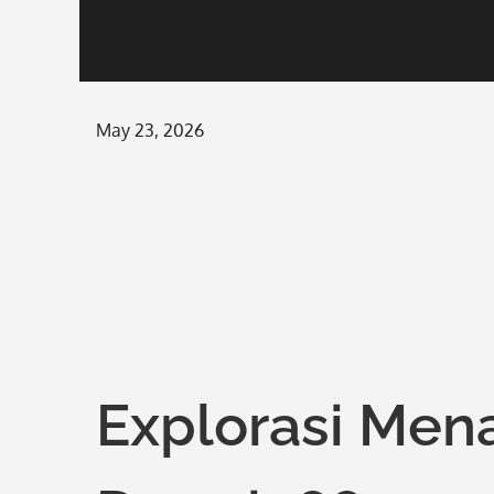
Posted
May 23, 2026
on
Explorasi Mena