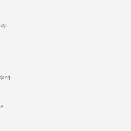
bagi
njang
88