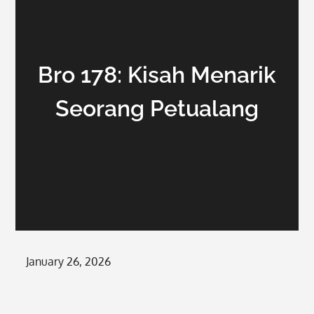
Bro 178: Kisah Menarik
Seorang Petualang
Posted
January 26, 2026
on