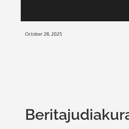
Posted
October 28, 2025
on
Beritajudiakur