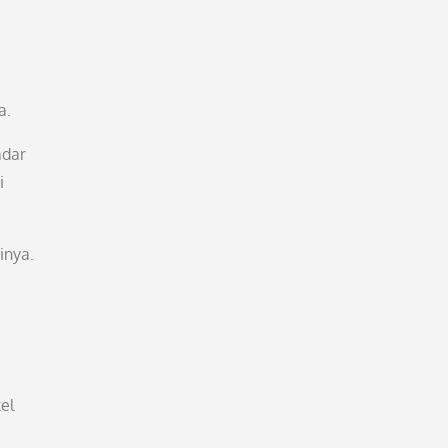
a.
adar
i
inya.
el