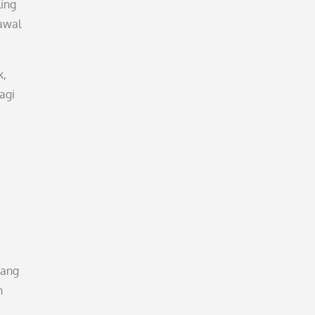
ling
 awal
k,
agi
yang
n